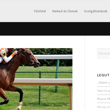
Főoldal
Neked és Önnek
Szolgáltatások
LEGUT
„Nekünk ez
Véget ért 
Hogyan NE 
Van egy re