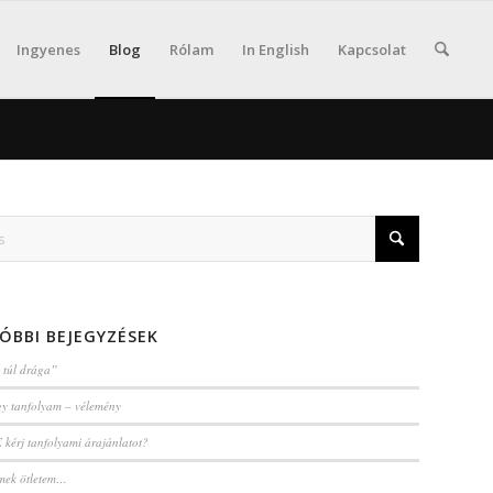
Ingyenes
Blog
Rólam
In English
Kapcsolat
ÓBBI BEJEGYZÉSEK
 túl drága”
egy tanfolyam – vélemény
kérj tanfolyami árajánlatot?
mek ötletem…