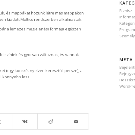
KATEG
Biznisz
zük, és mappákat hozunk létre más mappákon
Informat
5-ben kiadott Multics rendszerben alkalmazták.
Kategóri
g, bár a lemezes megjelenési formája egészen
Program
Személ
felszíniek és gyorsan változnak, és vannak
META
Bejelen
t (egy konkrét nyelven keresztül, persze), a
Bejegyz
l könnyebb lesz.
Hozzász
WordPre