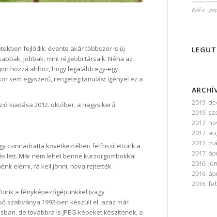
Kell-e „pa
ekben fejlődik: évente akár többször is új
LEGUT
sabbak, jobbak, mint régebbi társaik. Néha az
ogjon hozzá ahhoz, hogy legalább egy-egy
kor sem egyszerű, rengeteg tanulást igényel ez a
ARCHÍ
2019. d
zió kiadása 2012. október, a nagysikerű
2019. s
2017. n
2017. a
2017. má
 csinnadratta következtében felfrissítettünk a
2017. ápr
más lett. Már nem lehet benne kurzorgombokkal
2016. jú
nk elérni, rá kell jönni, hova rejtették.
2016. ápr
2016. fe
szítünk a fényképezőgépünkkel (vagy
lső szabványa 1992-ben készült el, azaz már
sban, de továbbra is JPEG-képeket készítenek, a