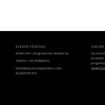
ELÉRHETŐSÉGEK
ONLINE
Email: info × programozas-oktatas.hu
Ha szeret
területén
Telefon: +36-30-8640155
programoz
StudiCore
Felnőttképzési bejelentési szám:
B/2020/001474