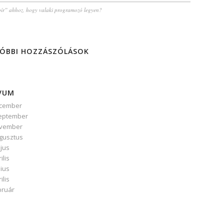
pír” ahhoz, hogy valaki programozó legyen?
ÓBBI HOZZÁSZÓLÁSOK
VUM
ecember
zeptember
ovember
ugusztus
jus
ilis
nius
ilis
bruár