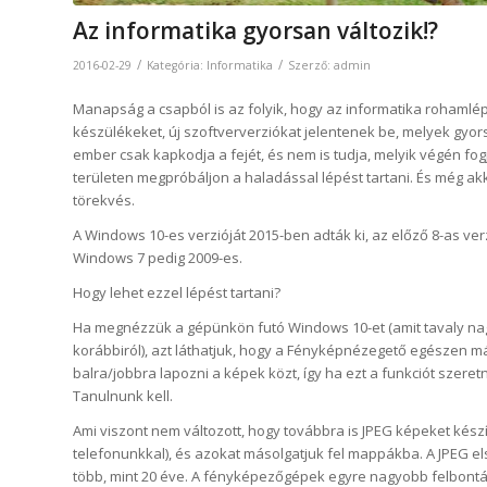
Az informatika gyorsan változik!?
/
/
2016-02-29
Kategória:
Informatika
Szerző:
admin
Manapság a csapból is az folyik, hogy az informatika rohamlépt
készülékeket, új szoftververziókat jelentenek be, melyek gyor
ember csak kapkodja a fejét, és nem is tudja, melyik végén f
területen megpróbáljon a haladással lépést tartani. És még ak
törekvés.
A Windows 10-es verzióját 2015-ben adták ki, az előző 8-as ver
Windows 7 pedig 2009-es.
Hogy lehet ezzel lépést tartani?
Ha megnézzük a gépünkön futó Windows 10-et (amit tavaly nagy
korábbiról), azt láthatjuk, hogy a Fényképnézegető egészen 
balra/jobbra lapozni a képek közt, így ha ezt a funkciót szeretné
Tanulnunk kell.
Ami viszont nem változott, hogy továbbra is JPEG képeket ké
telefonunkkal), és azokat másolgatjuk fel mappákba. A JPEG e
több, mint 20 éve. A fényképezőgépek egyre nagyobb felbontá