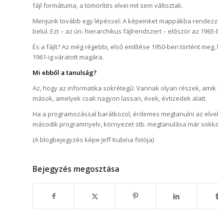
fájl formátuma, a tömörítés elvei mit sem változtak.
Menjünk tovább egy lépéssel: A képeinket mappákba rendez
belül. Ezt – az ún. hierarchikus fájlrendszert – először az 196
És a fájlt? Az még régebbi, első említése 1950-ben történt me
1961-ig váratott magára.
Mi ebből a tanulság?
Az, hogy az informatika sokrétegű: Vannak olyan részek, amik 
mások, amelyek csak nagyon lassan, évek, évtizedek alatt.
Ha a programozással barátkozol, érdemes megtanulni az elveke
második programnyelv, környezet stb. megtanulása már sokka
(A blogbejegyzés képe Jeff Kubina fotója)
Bejegyzés megosztása