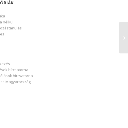
ÓRIÁK
ika
a nélkül
ozástanulás
yes
tkezés
ések hírcsatorna
ólások hírcsatorna
ss Magyarország