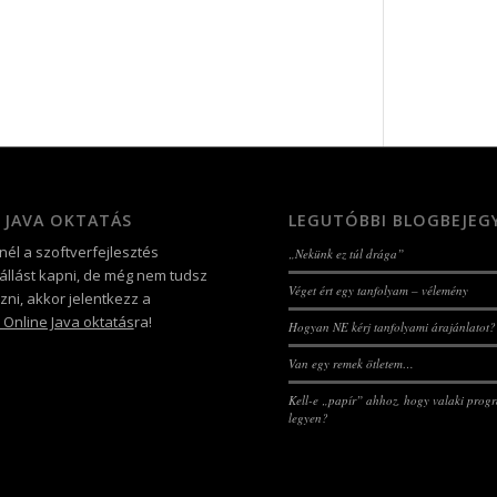
 JAVA OKTATÁS
LEGUTÓBBI BLOGBEJEG
nél a szoftverfejlesztés
„Nekünk ez túl drága”
 állást kapni, de még nem tudsz
Véget ért egy tanfolyam – vélemény
ni, akkor jelentkezz a
 Online Java oktatás
ra!
Hogyan NE kérj tanfolyami árajánlatot?
Van egy remek ötletem…
Kell-e „papír” ahhoz, hogy valaki prog
legyen?