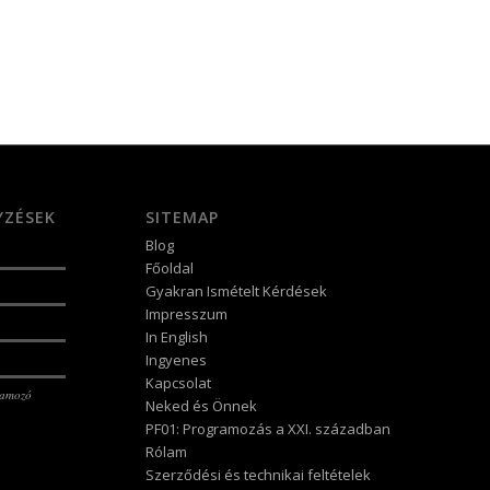
YZÉSEK
SITEMAP
Blog
Főoldal
Gyakran Ismételt Kérdések
Impresszum
In English
Ingyenes
Kapcsolat
ramozó
Neked és Önnek
PF01: Programozás a XXI. században
Rólam
Szerződési és technikai feltételek