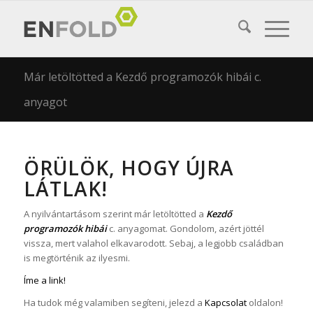
Már letöltötted a Kezdő programozók hibái c.
anyagot
ÖRÜLÖK, HOGY ÚJRA
LÁTLAK!
A nyilvántartásom szerint már letöltötted a
Kezdő
programozók hibái
c. anyagomat. Gondolom, azért jöttél
vissza, mert valahol elkavarodott. Sebaj, a legjobb családban
is megtörténik az ilyesmi.
Íme a link!
Ha tudok még valamiben segíteni, jelezd a
Kapcsolat
oldalon!