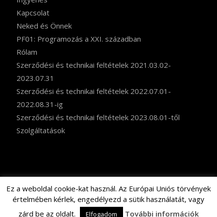
Kapcsolat
Neked és Önnek
PF01: Programozás a XXI. században
Rólam
Szerződési és technikai feltételek 2021.03.02-
2023.07.31
Szerződési és technikai feltételek 2022.07.01-
2022.08.31-ig
Szerződési és technikai feltételek 2023.08.01-től
Szolgáltatások
Ez a weboldal cookie-kat használ. Az Európai Uniós törvények
értelmében kérlek, engedélyezd a sütik használatát, vagy
© Copyright - Pasztuhov Dániel - www.programozas-oktatas.hu
zárd be az oldalt.
További információk
Adatvédelmi szabályzat
Cookie információk
Impresszum
Elfogadom