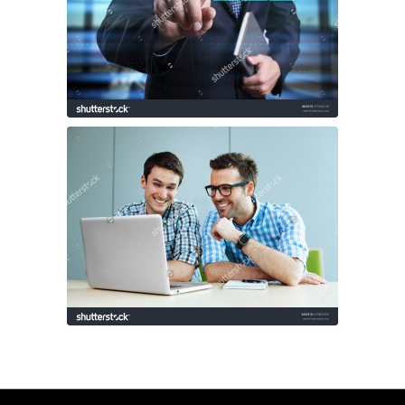
Java Távoktatás
Személyes magánoktatás