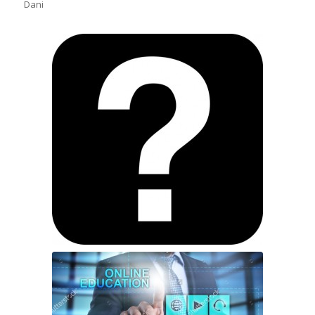
Dani
Alkalmas vagy programozónak?