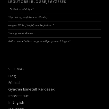
LEGUTÓBBI BLOGBEJEGYZÉSEK
„Nekünk ez túl drága”
Véget ért egy tanfolyam – vélemény
Hogyan NE kérj tanfolyami árajánlatot?
Van egy remek ötletem…
Kell-e „papír” ahhoz, hogy valaki programozó legyen?
SITEMAP
Blog
Főoldal
Gyakran Ismételt Kérdések
Impresszum
In English
Ingyenes