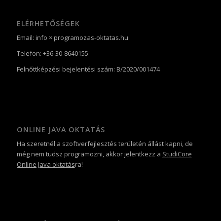
ELÉRHETŐSÉGEK
Email: info × programozas-oktatas.hu
Telefon: +36-30-8640155
Felnőttképzési bejelentési szám: B/2020/001474
ONLINE JAVA OKTATÁS
Ha szeretnél a szoftverfejlesztés területén állást kapni, de
még nem tudsz programozni, akkor jelentkezz a
StudiCore
Online Java oktatás
ra!